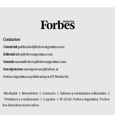
Contactos
Comercial:
publicidad@forbesargentina.com
Editorial:
info@forbesargentina.com
Summit:
summitforbes@forbesargentina.com
Suscripciones:
suscripciones@forbes.ar
Forbes Argentina es publicada por HT Media SA.
MediaKit
|
Newsletter
|
Contacto
|
Valores y estándares editoriales
|
Términos y condiciones
|
Legales
|
© 2026. Forbes Argentina. Todos
los derechos reservados.