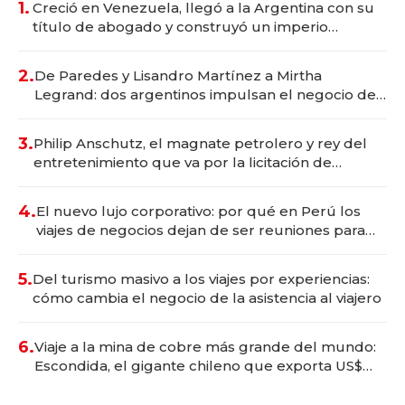
1.
Creció en Venezuela, llegó a la Argentina con su
título de abogado y construyó un imperio
gastronómico que revoluciona las marcas "fast
premium"
2.
De Paredes y Lisandro Martínez a Mirtha
Legrand: dos argentinos impulsan el negocio del
wellness deportivo y el cuidado corporal
3.
Philip Anschutz, el magnate petrolero y rey del
entretenimiento que va por la licitación de
Tecnópolis junto a Fénix
4.
El nuevo lujo corporativo: por qué en Perú los
viajes de negocios dejan de ser reuniones para
convertirse en experiencias transformadoras
5.
Del turismo masivo a los viajes por experiencias:
cómo cambia el negocio de la asistencia al viajero
6.
Viaje a la mina de cobre más grande del mundo:
Escondida, el gigante chileno que exporta US$
14.000 millones anuales