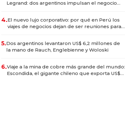
Legrand: dos argentinos impulsan el negocio
del wellness deportivo y el cuidado corporal
4.
El nuevo lujo corporativo: por qué en Perú los
viajes de negocios dejan de ser reuniones para
convertirse en experiencias transformadoras
5.
Dos argentinos levantaron US$ 6,2 millones de
la mano de Rauch, Englebienne y Woloski
6.
Viaje a la mina de cobre más grande del mundo:
Escondida, el gigante chileno que exporta US$
14.000 millones anuales