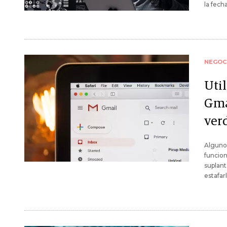
la fech
NEGOC
Util
Gma
ver
Algunos
funcion
suplant
estafar