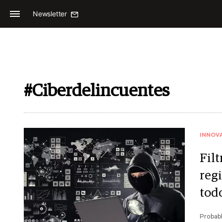
Newsletter
#Ciberdelincuentes
INNOV
Fil
reg
tod
Probabl