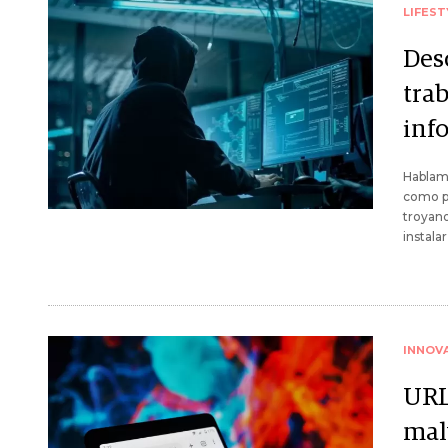
LIFEST
Des
tra
inf
Hablamo
como pr
troyano
instala
INNOV
URL
mal