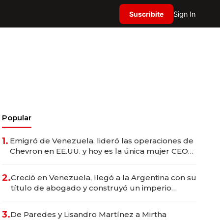
Suscribite
Sign In
Popular
1.
Emigró de Venezuela, lideró las operaciones de
Chevron en EE.UU. y hoy es la única mujer CEO
en Vaca Muerta
2.
Creció en Venezuela, llegó a la Argentina con su
título de abogado y construyó un imperio
gastronómico que revoluciona las marcas "fast
premium"
3.
De Paredes y Lisandro Martínez a Mirtha