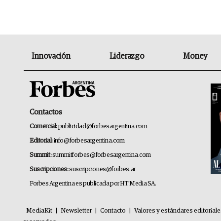
Innovación
Liderazgo
Money
Contactos
Comercial:
publicidad@forbesargentina.com
Editorial:
info@forbesargentina.com
Summit:
summitforbes@forbesargentina.com
Suscripciones:
suscripciones@forbes.ar
Forbes Argentina es publicada por HT Media SA.
MediaKit
|
Newsletter
|
Contacto
|
Valores y estándares editorial