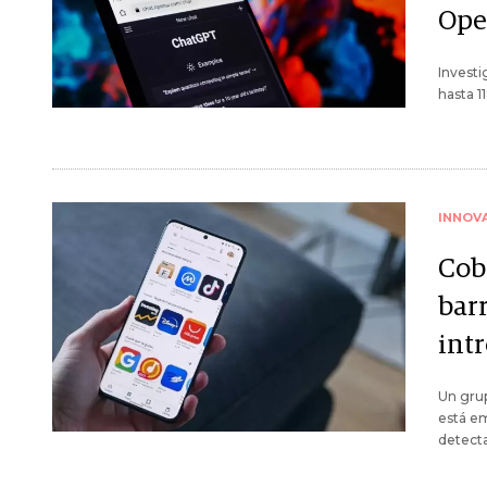
Ope
Investi
hasta 1
INNOV
Cob
bar
int
Un grup
está e
detecta