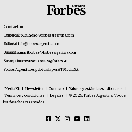
Contactos
Comercial:
publicidad@forbesargentina.com
Editorial:
info@forbesargentina.com
Summit:
summitforbes@forbesargentina.com
Suscripciones:
suscripciones@forbes.ar
Forbes Argentina es publicada por HT Media SA.
MediaKit
|
Newsletter
|
Contacto
|
Valores y estándares editoriales
|
Términos y condiciones
|
Legales
|
© 2026. Forbes Argentina. Todos
los derechos reservados.