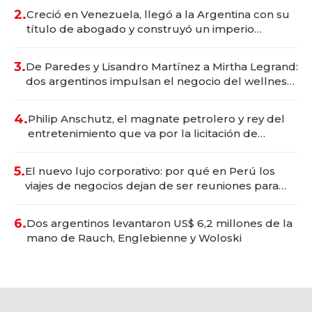
2.
Creció en Venezuela, llegó a la Argentina con su
título de abogado y construyó un imperio
gastronómico que revoluciona las marcas "fast
premium"
3.
De Paredes y Lisandro Martínez a Mirtha Legrand:
dos argentinos impulsan el negocio del wellness
deportivo y el cuidado corporal
4.
Philip Anschutz, el magnate petrolero y rey del
entretenimiento que va por la licitación de
Tecnópolis junto a Fénix
5.
El nuevo lujo corporativo: por qué en Perú los
viajes de negocios dejan de ser reuniones para
convertirse en experiencias transformadoras
6.
Dos argentinos levantaron US$ 6,2 millones de la
mano de Rauch, Englebienne y Woloski