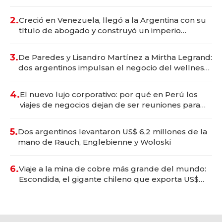
Vaca Muerta
2.
Creció en Venezuela, llegó a la Argentina con su
título de abogado y construyó un imperio
gastronómico que revoluciona las marcas "fast
premium"
3.
De Paredes y Lisandro Martínez a Mirtha Legrand:
dos argentinos impulsan el negocio del wellness
deportivo y el cuidado corporal
4.
El nuevo lujo corporativo: por qué en Perú los
viajes de negocios dejan de ser reuniones para
convertirse en experiencias transformadoras
5.
Dos argentinos levantaron US$ 6,2 millones de la
mano de Rauch, Englebienne y Woloski
6.
Viaje a la mina de cobre más grande del mundo:
Escondida, el gigante chileno que exporta US$
14.000 millones anuales