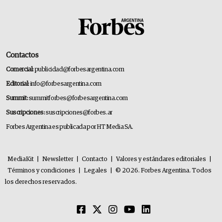
Contactos
Comercial:
publicidad@forbesargentina.com
Editorial:
info@forbesargentina.com
Summit:
summitforbes@forbesargentina.com
Suscripciones:
suscripciones@forbes.ar
Forbes Argentina es publicada por HT Media SA.
MediaKit
|
Newsletter
|
Contacto
|
Valores y estándares editoriales
|
Términos y condiciones
|
Legales
|
© 2026. Forbes Argentina. Todos
los derechos reservados.