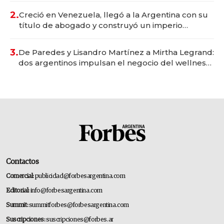
2.
Creció en Venezuela, llegó a la Argentina con su
título de abogado y construyó un imperio
gastronómico que revoluciona las marcas "fast
premium"
3.
De Paredes y Lisandro Martínez a Mirtha Legrand:
dos argentinos impulsan el negocio del wellness
deportivo y el cuidado corporal
Contactos
Comercial:
publicidad@forbesargentina.com
Editorial:
info@forbesargentina.com
Summit:
summitforbes@forbesargentina.com
Suscripciones:
suscripciones@forbes.ar