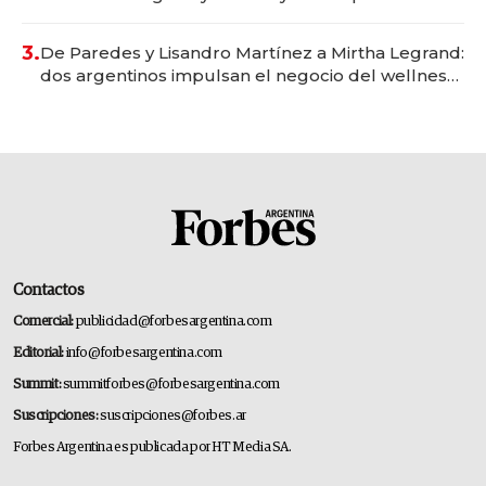
gastronómico que revoluciona las marcas "fast
premium"
3.
De Paredes y Lisandro Martínez a Mirtha Legrand:
dos argentinos impulsan el negocio del wellness
deportivo y el cuidado corporal
Contactos
Comercial:
publicidad@forbesargentina.com
Editorial:
info@forbesargentina.com
Summit:
summitforbes@forbesargentina.com
Suscripciones:
suscripciones@forbes.ar
Forbes Argentina es publicada por HT Media SA.