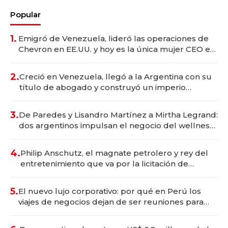
Popular
1.
Emigró de Venezuela, lideró las operaciones de
Chevron en EE.UU. y hoy es la única mujer CEO en
Vaca Muerta
2.
Creció en Venezuela, llegó a la Argentina con su
título de abogado y construyó un imperio
gastronómico que revoluciona las marcas "fast
premium"
3.
De Paredes y Lisandro Martínez a Mirtha Legrand:
dos argentinos impulsan el negocio del wellness
deportivo y el cuidado corporal
4.
Philip Anschutz, el magnate petrolero y rey del
entretenimiento que va por la licitación de
Tecnópolis junto a Fénix
5.
El nuevo lujo corporativo: por qué en Perú los
viajes de negocios dejan de ser reuniones para
convertirse en experiencias transformadoras