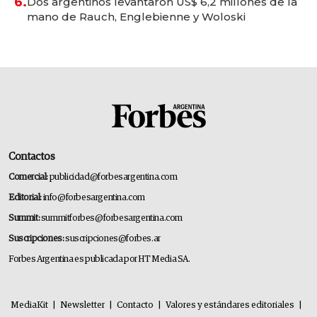
6.
Dos argentinos levantaron US$ 6,2 millones de la
mano de Rauch, Englebienne y Woloski
Contactos
Comercial:
publicidad@forbesargentina.com
Editorial:
info@forbesargentina.com
Summit:
summitforbes@forbesargentina.com
Suscripciones:
suscripciones@forbes.ar
Forbes Argentina es publicada por HT Media SA.
MediaKit
|
Newsletter
|
Contacto
|
Valores y estándares editoriales
|