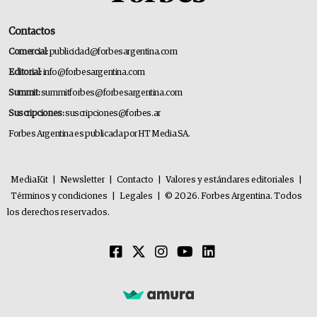
Contactos
Comercial:
publicidad@forbesargentina.com
Editorial:
info@forbesargentina.com
Summit:
summitforbes@forbesargentina.com
Suscripciones:
suscripciones@forbes.ar
Forbes Argentina es publicada por HT Media SA.
MediaKit
|
Newsletter
|
Contacto
|
Valores y estándares editoriales
|
Términos y condiciones
|
Legales
|
© 2026. Forbes Argentina. Todos
los derechos reservados.