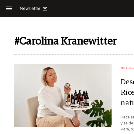
Newsletter
#Carolina Kranewitter
NEGOC
Des
Río
nat
Hace se
y se de
Perá, b