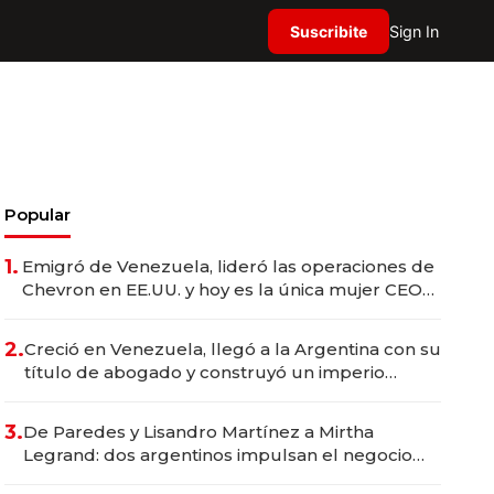
Suscribite
Sign In
Popular
1.
Emigró de Venezuela, lideró las operaciones de
Chevron en EE.UU. y hoy es la única mujer CEO
en Vaca Muerta
2.
Creció en Venezuela, llegó a la Argentina con su
título de abogado y construyó un imperio
gastronómico que revoluciona las marcas "fast
premium"
3.
De Paredes y Lisandro Martínez a Mirtha
Legrand: dos argentinos impulsan el negocio
del wellness deportivo y el cuidado corporal