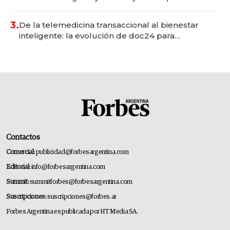
gastronómico que revoluciona las marcas "fast
premium"
3.
De la telemedicina transaccional al bienestar
inteligente: la evolución de doc24 para
transformar a las organizaciones
Contactos
Comercial:
publicidad@forbesargentina.com
Editorial:
info@forbesargentina.com
Summit:
summitforbes@forbesargentina.com
Suscripciones:
suscripciones@forbes.ar
Forbes Argentina es publicada por HT Media SA.