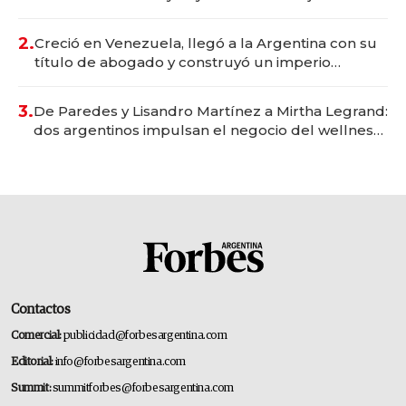
Vaca Muerta
2.
Creció en Venezuela, llegó a la Argentina con su
título de abogado y construyó un imperio
gastronómico que revoluciona las marcas "fast
premium"
3.
De Paredes y Lisandro Martínez a Mirtha Legrand:
dos argentinos impulsan el negocio del wellness
deportivo y el cuidado corporal
Contactos
Comercial:
publicidad@forbesargentina.com
Editorial:
info@forbesargentina.com
Summit:
summitforbes@forbesargentina.com