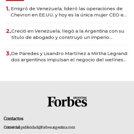
1.
Emigró de Venezuela, lideró las operaciones de
Chevron en EE.UU. y hoy es la única mujer CEO en
Vaca Muerta
2.
Creció en Venezuela, llegó a la Argentina con su
título de abogado y construyó un imperio
gastronómico que revoluciona las marcas "fast
premium"
3.
De Paredes y Lisandro Martínez a Mirtha Legrand:
dos argentinos impulsan el negocio del wellness
deportivo y el cuidado corporal
Contactos
Comercial:
publicidad@forbesargentina.com