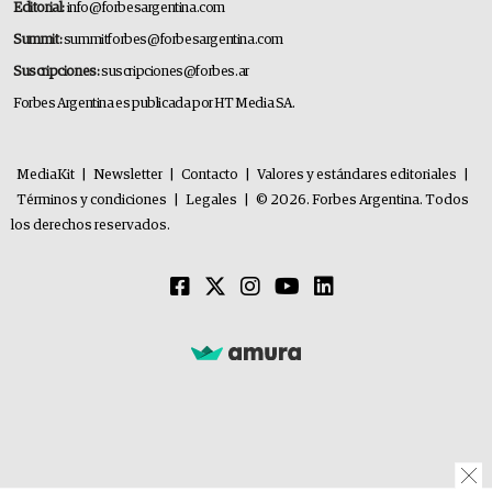
Editorial:
info@forbesargentina.com
Summit:
summitforbes@forbesargentina.com
Suscripciones:
suscripciones@forbes.ar
Forbes Argentina es publicada por HT Media SA.
MediaKit
|
Newsletter
|
Contacto
|
Valores y estándares editoriales
|
Términos y condiciones
|
Legales
|
© 2026. Forbes Argentina. Todos
los derechos reservados.