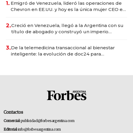
1.
Emigró de Venezuela, lideró las operaciones de
Chevron en EE.UU. y hoy es la única mujer CEO en
Vaca Muerta
2.
Creció en Venezuela, llegó a la Argentina con su
título de abogado y construyó un imperio
gastronómico que revoluciona las marcas "fast
premium"
3.
De la telemedicina transaccional al bienestar
inteligente: la evolución de doc24 para
transformar a las organizaciones
Contactos
Comercial:
publicidad@forbesargentina.com
Editorial:
info@forbesargentina.com