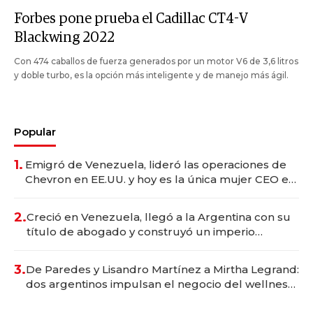
Forbes pone prueba el Cadillac CT4-V
Blackwing 2022
Con 474 caballos de fuerza generados por un motor V6 de 3,6 litros
y doble turbo, es la opción más inteligente y de manejo más ágil.
Popular
1.
Emigró de Venezuela, lideró las operaciones de
Chevron en EE.UU. y hoy es la única mujer CEO en
Vaca Muerta
2.
Creció en Venezuela, llegó a la Argentina con su
título de abogado y construyó un imperio
gastronómico que revoluciona las marcas "fast
premium"
3.
De Paredes y Lisandro Martínez a Mirtha Legrand:
dos argentinos impulsan el negocio del wellness
deportivo y el cuidado corporal