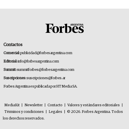
Contactos
Comercial:
publicidad@forbesargentina.com
Editorial:
info@forbesargentina.com
Summit:
summitforbes@forbesargentina.com
Suscripciones:
suscripciones@forbes.ar
Forbes Argentina es publicada por HT Media SA.
MediaKit
|
Newsletter
|
Contacto
|
Valores y estándares editoriales
|
Términos y condiciones
|
Legales
|
© 2026. Forbes Argentina. Todos
los derechos reservados.