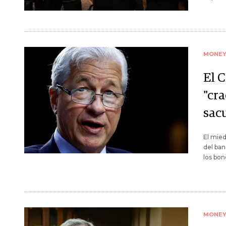
MONE
El 
"cr
sac
El mied
del ban
los bon
MONE