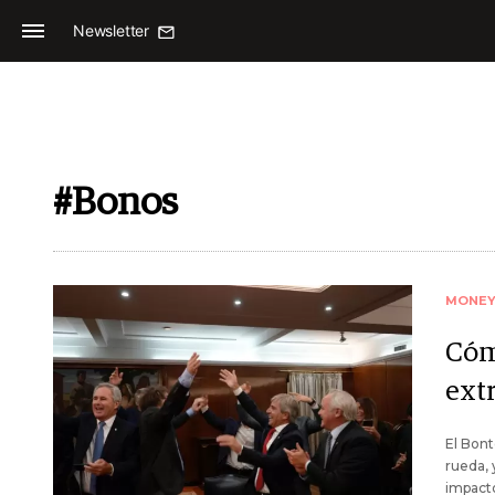
Newsletter
#Bonos
MONE
Cóm
ext
El Bont
rueda, 
impactó