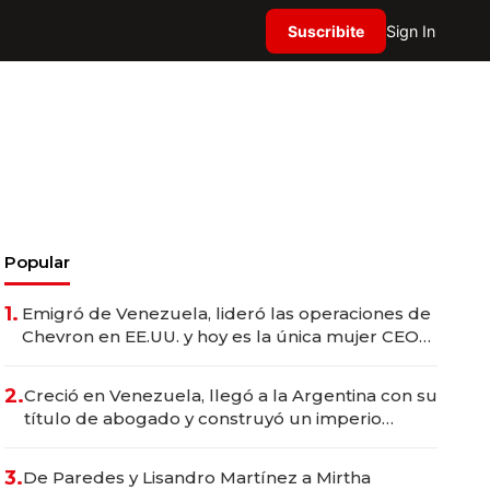
Suscribite
Sign In
Popular
1.
Emigró de Venezuela, lideró las operaciones de
Chevron en EE.UU. y hoy es la única mujer CEO
en Vaca Muerta
2.
Creció en Venezuela, llegó a la Argentina con su
título de abogado y construyó un imperio
gastronómico que revoluciona las marcas "fast
premium"
3.
De Paredes y Lisandro Martínez a Mirtha