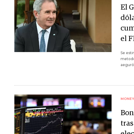
El 
dól
cum
el 
Se esti
metodol
aeguró
MONE
Bon
tras
ele