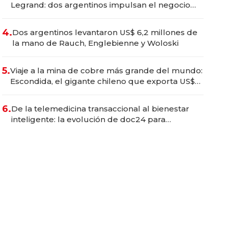
Legrand: dos argentinos impulsan el negocio
del wellness deportivo y el cuidado corporal
4.
Dos argentinos levantaron US$ 6,2 millones de
la mano de Rauch, Englebienne y Woloski
5.
Viaje a la mina de cobre más grande del mundo:
Escondida, el gigante chileno que exporta US$
14.000 millones anuales
6.
De la telemedicina transaccional al bienestar
inteligente: la evolución de doc24 para
transformar a las organizaciones