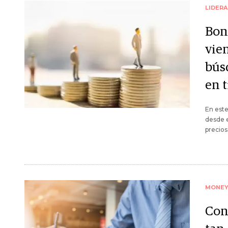
LIDER
Bon
vie
bús
en 
En este
desde e
precio
MONE
Con