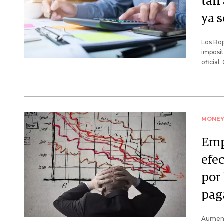
tan 
ya 
Los Bop
imposit
oficial
MONE
Emp
efe
por
pag
Aument