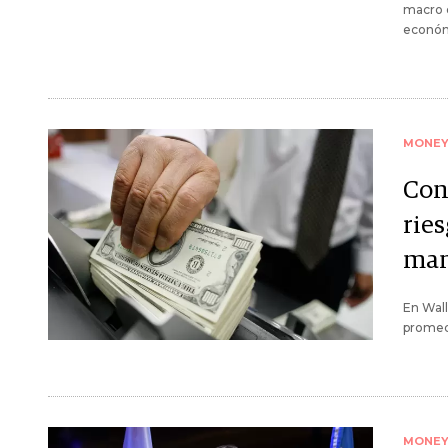
macro q
económi
MONE
Con 
ries
man
En Wall
promedi
MONE