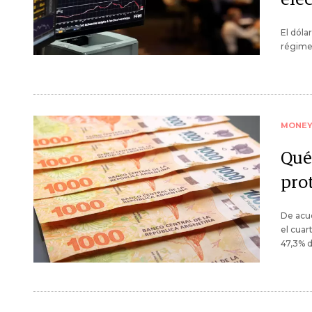
El dóla
régimen
MONE
Qué
prot
De acue
el cuar
47,3% d