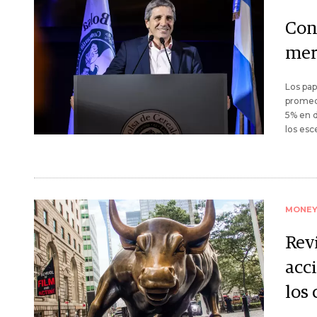
Con 
merc
Los pap
promedi
5% en d
los esc
MONE
Rev
acci
los