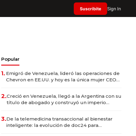
Suscribite
Sign In
Popular
1.
Emigró de Venezuela, lideró las operaciones de
Chevron en EE.UU. y hoy es la única mujer CEO
en Vaca Muerta
2.
Creció en Venezuela, llegó a la Argentina con su
título de abogado y construyó un imperio
gastronómico que revoluciona las marcas "fast
premium"
3.
De la telemedicina transaccional al bienestar
inteligente: la evolución de doc24 para
transformar a las organizaciones