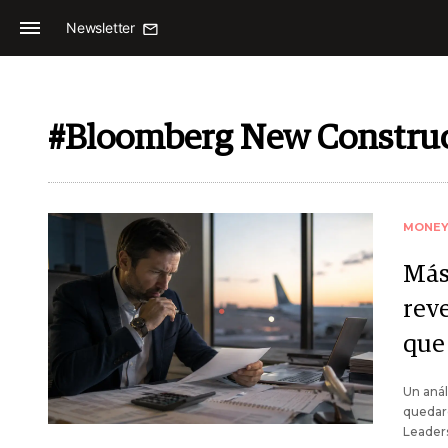
Newsletter
#Bloomberg New Construc
MONE
Más 
rev
que
Un anál
quedar
Leaders