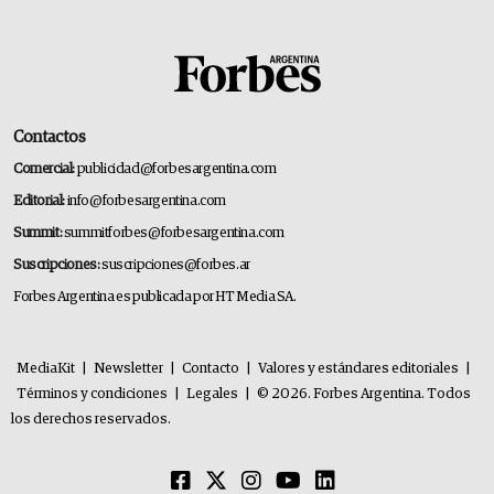
Contactos
Comercial:
publicidad@forbesargentina.com
Editorial:
info@forbesargentina.com
Summit:
summitforbes@forbesargentina.com
Suscripciones:
suscripciones@forbes.ar
Forbes Argentina es publicada por HT Media SA.
MediaKit
|
Newsletter
|
Contacto
|
Valores y estándares editoriales
|
Términos y condiciones
|
Legales
|
© 2026. Forbes Argentina. Todos
los derechos reservados.