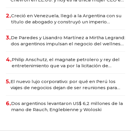
Vaca Muerta
2.
Creció en Venezuela, llegó a la Argentina con su
título de abogado y construyó un imperio
gastronómico que revoluciona las marcas "fast
premium"
3.
De Paredes y Lisandro Martínez a Mirtha Legrand:
dos argentinos impulsan el negocio del wellness
deportivo y el cuidado corporal
4.
Philip Anschutz, el magnate petrolero y rey del
entretenimiento que va por la licitación de
Tecnópolis junto a Fénix
5.
El nuevo lujo corporativo: por qué en Perú los
viajes de negocios dejan de ser reuniones para
convertirse en experiencias transformadoras
6.
Dos argentinos levantaron US$ 6,2 millones de la
mano de Rauch, Englebienne y Woloski