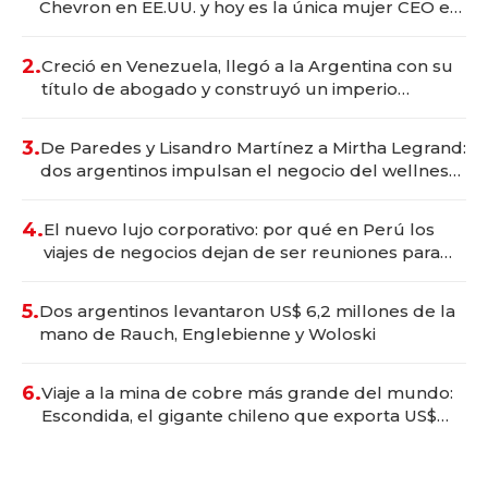
Chevron en EE.UU. y hoy es la única mujer CEO en
Vaca Muerta
2.
Creció en Venezuela, llegó a la Argentina con su
título de abogado y construyó un imperio
gastronómico que revoluciona las marcas "fast
premium"
3.
De Paredes y Lisandro Martínez a Mirtha Legrand:
dos argentinos impulsan el negocio del wellness
deportivo y el cuidado corporal
4.
El nuevo lujo corporativo: por qué en Perú los
viajes de negocios dejan de ser reuniones para
convertirse en experiencias transformadoras
5.
Dos argentinos levantaron US$ 6,2 millones de la
mano de Rauch, Englebienne y Woloski
6.
Viaje a la mina de cobre más grande del mundo:
Escondida, el gigante chileno que exporta US$
14.000 millones anuales