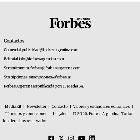
Contactos
Comercial:
publicidad@forbesargentina.com
Editorial:
info@forbesargentina.com
Summit:
summitforbes@forbesargentina.com
Suscripciones:
suscripciones@forbes.ar
Forbes Argentina es publicada por HT Media SA.
MediaKit
|
Newsletter
|
Contacto
|
Valores y estándares editoriales
|
Términos y condiciones
|
Legales
|
© 2026. Forbes Argentina. Todos
los derechos reservados.