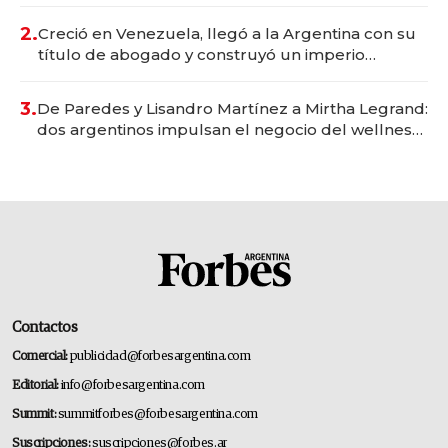
Vaca Muerta
2.
Creció en Venezuela, llegó a la Argentina con su
título de abogado y construyó un imperio
gastronómico que revoluciona las marcas "fast
premium"
3.
De Paredes y Lisandro Martínez a Mirtha Legrand:
dos argentinos impulsan el negocio del wellness
deportivo y el cuidado corporal
Contactos
Comercial:
publicidad@forbesargentina.com
Editorial:
info@forbesargentina.com
Summit:
summitforbes@forbesargentina.com
Suscripciones:
suscripciones@forbes.ar