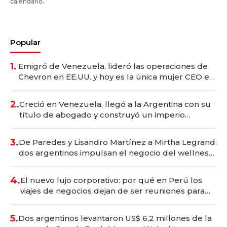
calendario.
Popular
1.
Emigró de Venezuela, lideró las operaciones de
Chevron en EE.UU. y hoy es la única mujer CEO en
Vaca Muerta
2.
Creció en Venezuela, llegó a la Argentina con su
título de abogado y construyó un imperio
gastronómico que revoluciona las marcas "fast
premium"
3.
De Paredes y Lisandro Martínez a Mirtha Legrand:
dos argentinos impulsan el negocio del wellness
deportivo y el cuidado corporal
4.
El nuevo lujo corporativo: por qué en Perú los
viajes de negocios dejan de ser reuniones para
convertirse en experiencias transformadoras
5.
Dos argentinos levantaron US$ 6,2 millones de la