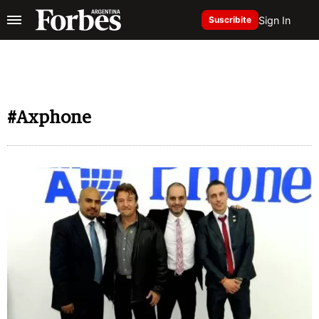
Sign In
Suscribite
#Axphone