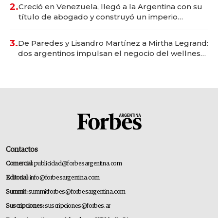
2.
Creció en Venezuela, llegó a la Argentina con su
título de abogado y construyó un imperio
gastronómico que revoluciona las marcas "fast
premium"
3.
De Paredes y Lisandro Martínez a Mirtha Legrand:
dos argentinos impulsan el negocio del wellness
deportivo y el cuidado corporal
Contactos
Comercial:
publicidad@forbesargentina.com
Editorial:
info@forbesargentina.com
Summit:
summitforbes@forbesargentina.com
Suscripciones:
suscripciones@forbes.ar