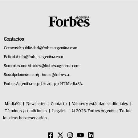
Contactos
Comercial:
publicidad@forbesargentina.com
Editorial:
info@forbesargentina.com
Summit:
summitforbes@forbesargentina.com
Suscripciones:
suscripciones@forbes.ar
Forbes Argentina es publicada por HT Media SA.
MediaKit
|
Newsletter
|
Contacto
|
Valores y estándares editoriales
|
Términos y condiciones
|
Legales
|
© 2026. Forbes Argentina. Todos
los derechos reservados.