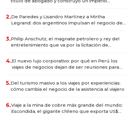
título de abogado y construyó un imperio
gastronómico que revoluciona las marcas "fast
premium"
2.
De Paredes y Lisandro Martínez a Mirtha
Legrand: dos argentinos impulsan el negocio del
wellness deportivo y el cuidado corporal
3.
Philip Anschutz, el magnate petrolero y rey del
entretenimiento que va por la licitación de
Tecnópolis junto a Fénix
4.
El nuevo lujo corporativo: por qué en Perú los
viajes de negocios dejan de ser reuniones para
convertirse en experiencias transformadoras
5.
Del turismo masivo a los viajes por experiencias:
cómo cambia el negocio de la asistencia al viajero
6.
Viaje a la mina de cobre más grande del mundo:
Escondida, el gigante chileno que exporta US$
14.000 millones anuales