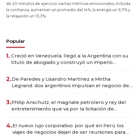
de 20 minutos de ejercicio ciertas métricas emocionales, incluida
la confianza, aumentan un promedio del 14%, la energía un 9,7% y
la relajación un 13,3%.
Popular
1.
Creció en Venezuela, llegó a la Argentina con su
título de abogado y construyó un imperio
gastronómico que revoluciona las marcas "fast
premium"
2.
De Paredes y Lisandro Martínez a Mirtha
Legrand: dos argentinos impulsan el negocio del
wellness deportivo y el cuidado corporal
3.
Philip Anschutz, el magnate petrolero y rey del
entretenimiento que va por la licitación de
Tecnópolis junto a Fénix
4.
El nuevo lujo corporativo: por qué en Perú los
viajes de negocios dejan de ser reuniones para
convertirse en experiencias transformadoras