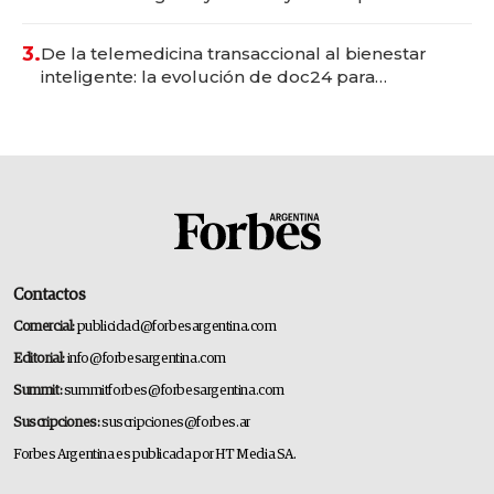
gastronómico que revoluciona las marcas "fast
premium"
3.
De la telemedicina transaccional al bienestar
inteligente: la evolución de doc24 para
transformar a las organizaciones
Contactos
Comercial:
publicidad@forbesargentina.com
Editorial:
info@forbesargentina.com
Summit:
summitforbes@forbesargentina.com
Suscripciones:
suscripciones@forbes.ar
Forbes Argentina es publicada por HT Media SA.