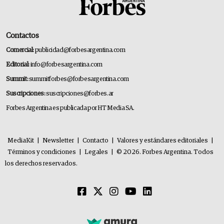
Contactos
Comercial:
publicidad@forbesargentina.com
Editorial:
info@forbesargentina.com
Summit:
summitforbes@forbesargentina.com
Suscripciones:
suscripciones@forbes.ar
Forbes Argentina es publicada por HT Media SA.
MediaKit
|
Newsletter
|
Contacto
|
Valores y estándares editoriales
|
Términos y condiciones
|
Legales
|
© 2026. Forbes Argentina. Todos
los derechos reservados.