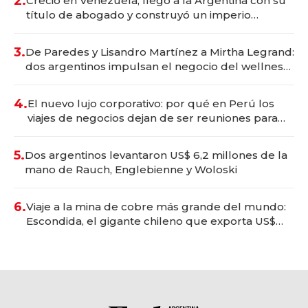
2.
Creció en Venezuela, llegó a la Argentina con su
título de abogado y construyó un imperio
gastronómico que revoluciona las marcas "fast
premium"
3.
De Paredes y Lisandro Martínez a Mirtha Legrand:
dos argentinos impulsan el negocio del wellness
deportivo y el cuidado corporal
4.
El nuevo lujo corporativo: por qué en Perú los
viajes de negocios dejan de ser reuniones para
convertirse en experiencias transformadoras
5.
Dos argentinos levantaron US$ 6,2 millones de la
mano de Rauch, Englebienne y Woloski
6.
Viaje a la mina de cobre más grande del mundo:
Escondida, el gigante chileno que exporta US$
14.000 millones anuales