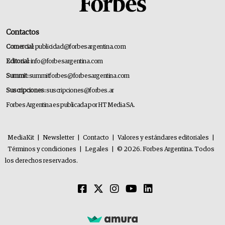
Contactos
Comercial:
publicidad@forbesargentina.com
Editorial:
info@forbesargentina.com
Summit:
summitforbes@forbesargentina.com
Suscripciones:
suscripciones@forbes.ar
Forbes Argentina es publicada por HT Media SA.
MediaKit
|
Newsletter
|
Contacto
|
Valores y estándares editoriales
|
Términos y condiciones
|
Legales
|
© 2026. Forbes Argentina. Todos
los derechos reservados.