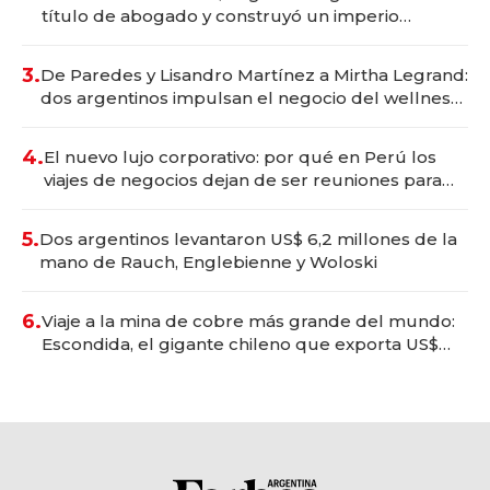
título de abogado y construyó un imperio
gastronómico que revoluciona las marcas "fast
premium"
3.
De Paredes y Lisandro Martínez a Mirtha Legrand:
dos argentinos impulsan el negocio del wellness
deportivo y el cuidado corporal
4.
El nuevo lujo corporativo: por qué en Perú los
viajes de negocios dejan de ser reuniones para
convertirse en experiencias transformadoras
5.
Dos argentinos levantaron US$ 6,2 millones de la
mano de Rauch, Englebienne y Woloski
6.
Viaje a la mina de cobre más grande del mundo:
Escondida, el gigante chileno que exporta US$
14.000 millones anuales