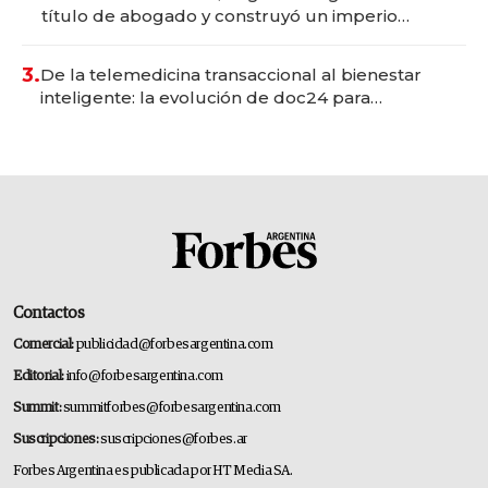
título de abogado y construyó un imperio
gastronómico que revoluciona las marcas "fast
premium"
3.
De la telemedicina transaccional al bienestar
inteligente: la evolución de doc24 para
transformar a las organizaciones
Contactos
Comercial:
publicidad@forbesargentina.com
Editorial:
info@forbesargentina.com
Summit:
summitforbes@forbesargentina.com
Suscripciones:
suscripciones@forbes.ar
Forbes Argentina es publicada por HT Media SA.