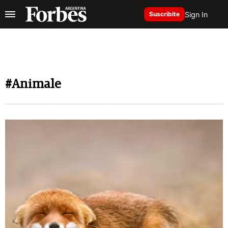
Sign In
Suscribite
#Animale