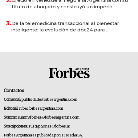
2.
Creció en Venezuela, llegó a la Argentina con su
título de abogado y construyó un imperio
gastronómico que revoluciona las marcas "fast
premium"
3.
De la telemedicina transaccional al bienestar
inteligente: la evolución de doc24 para
transformar a las organizaciones
Contactos
Comercial:
publicidad@forbesargentina.com
Editorial:
info@forbesargentina.com
Summit:
summitforbes@forbesargentina.com
Suscripciones:
suscripciones@forbes.ar
Forbes Argentina es publicada por HT Media SA.