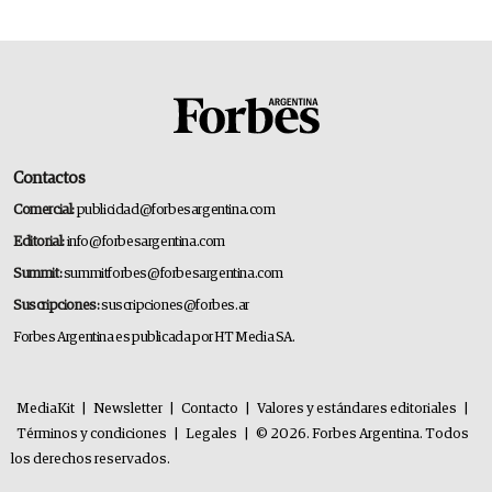
Contactos
Comercial:
publicidad@forbesargentina.com
Editorial:
info@forbesargentina.com
Summit:
summitforbes@forbesargentina.com
Suscripciones:
suscripciones@forbes.ar
Forbes Argentina es publicada por HT Media SA.
MediaKit
|
Newsletter
|
Contacto
|
Valores y estándares editoriales
|
Términos y condiciones
|
Legales
|
© 2026. Forbes Argentina. Todos
los derechos reservados.