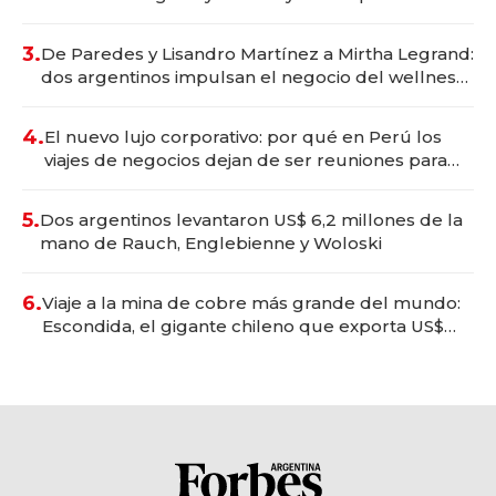
gastronómico que revoluciona las marcas "fast
premium"
3.
De Paredes y Lisandro Martínez a Mirtha Legrand:
dos argentinos impulsan el negocio del wellness
deportivo y el cuidado corporal
4.
El nuevo lujo corporativo: por qué en Perú los
viajes de negocios dejan de ser reuniones para
convertirse en experiencias transformadoras
5.
Dos argentinos levantaron US$ 6,2 millones de la
mano de Rauch, Englebienne y Woloski
6.
Viaje a la mina de cobre más grande del mundo:
Escondida, el gigante chileno que exporta US$
14.000 millones anuales