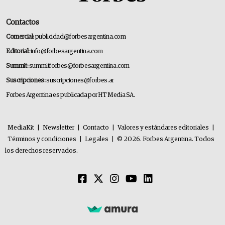
Contactos
Comercial:
publicidad@forbesargentina.com
Editorial:
info@forbesargentina.com
Summit:
summitforbes@forbesargentina.com
Suscripciones:
suscripciones@forbes.ar
Forbes Argentina es publicada por HT Media SA.
MediaKit
|
Newsletter
|
Contacto
|
Valores y estándares editoriales
|
Términos y condiciones
|
Legales
|
© 2026. Forbes Argentina. Todos
los derechos reservados.