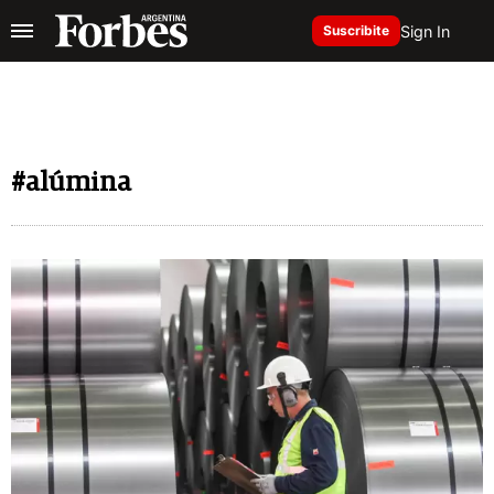
Sign In
Suscribite
#alúmina