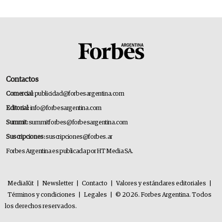
Contactos
Comercial:
publicidad@forbesargentina.com
Editorial:
info@forbesargentina.com
Summit:
summitforbes@forbesargentina.com
Suscripciones:
suscripciones@forbes.ar
Forbes Argentina es publicada por HT Media SA.
MediaKit
|
Newsletter
|
Contacto
|
Valores y estándares editoriales
|
Términos y condiciones
|
Legales
|
© 2026. Forbes Argentina. Todos
los derechos reservados.