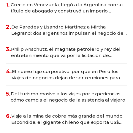
1.
Creció en Venezuela, llegó a la Argentina con su
título de abogado y construyó un imperio
gastronómico que revoluciona las marcas "fast
premium"
2.
De Paredes y Lisandro Martínez a Mirtha
Legrand: dos argentinos impulsan el negocio del
wellness deportivo y el cuidado corporal
3.
Philip Anschutz, el magnate petrolero y rey del
entretenimiento que va por la licitación de
Tecnópolis junto a Fénix
4.
El nuevo lujo corporativo: por qué en Perú los
viajes de negocios dejan de ser reuniones para
convertirse en experiencias transformadoras
5.
Del turismo masivo a los viajes por experiencias:
cómo cambia el negocio de la asistencia al viajero
6.
Viaje a la mina de cobre más grande del mundo:
Escondida, el gigante chileno que exporta US$
14.000 millones anuales