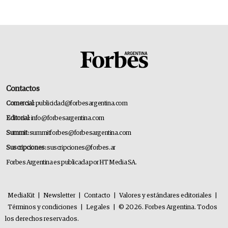
Contactos
Comercial:
publicidad@forbesargentina.com
Editorial:
info@forbesargentina.com
Summit:
summitforbes@forbesargentina.com
Suscripciones:
suscripciones@forbes.ar
Forbes Argentina es publicada por HT Media SA.
MediaKit
|
Newsletter
|
Contacto
|
Valores y estándares editoriales
|
Términos y condiciones
|
Legales
|
© 2026. Forbes Argentina. Todos
los derechos reservados.