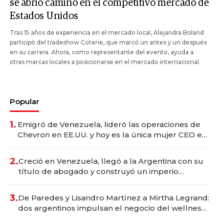
se abrió camino en el competitivo mercado de
Estados Unidos
Tras 15 años de experiencia en el mercado local, Alejandra Boland
participó del tradeshow Coterie, que marcó un antes y un después
en su carrera. Ahora, como representante del evento, ayuda a
otras marcas locales a posicionarse en el mercado internacional.
Popular
1.
Emigró de Venezuela, lideró las operaciones de
Chevron en EE.UU. y hoy es la única mujer CEO en
Vaca Muerta
2.
Creció en Venezuela, llegó a la Argentina con su
título de abogado y construyó un imperio
gastronómico que revoluciona las marcas "fast
premium"
3.
De Paredes y Lisandro Martínez a Mirtha Legrand:
dos argentinos impulsan el negocio del wellness
deportivo y el cuidado corporal