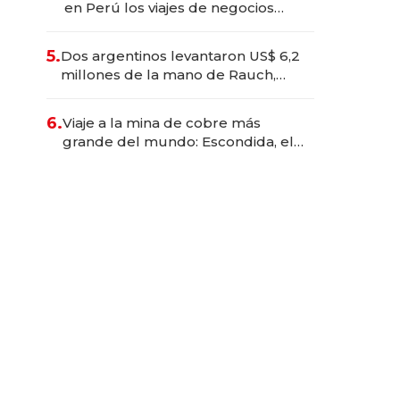
en Perú los viajes de negocios
dejan de ser reuniones para
convertirse en experiencias
5.
Dos argentinos levantaron US$ 6,2
transformadoras
millones de la mano de Rauch,
Englebienne y Woloski
6.
Viaje a la mina de cobre más
grande del mundo: Escondida, el
gigante chileno que exporta US$
14.000 millones anuales