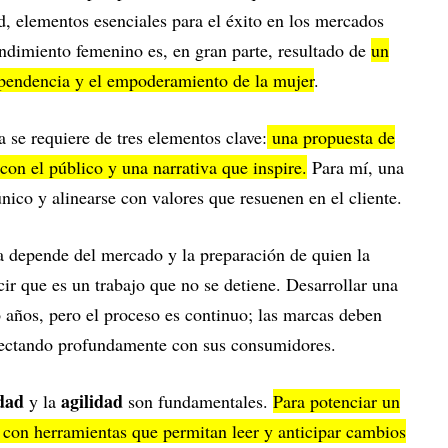
d, elementos esenciales para el éxito en los mercados
ndimiento femenino es, en gran parte, resultado de
un
ependencia y el empoderamiento de la mujer
.
a se requiere de tres elementos clave:
una propuesta de
con el público y una narrativa que inspire.
Para mí, una
ico y alinearse con valores que resuenen en el cliente.
la depende del mercado y la preparación de quien la
ir que es un trabajo que no se detiene. Desarrollar una
años, pero el proceso es continuo; las marcas deben
onectando profundamente con sus consumidores.
idad
agilidad
y la
son fundamentales.
Para potenciar un
 con herramientas que permitan leer y anticipar cambios