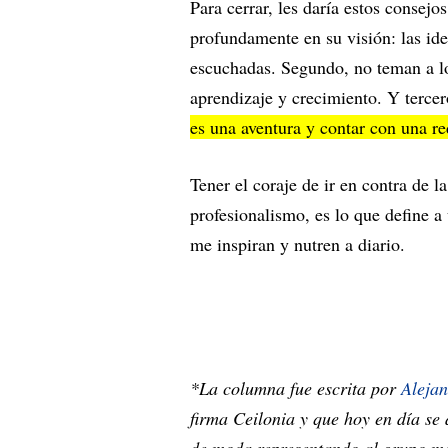
Para cerrar, les daría estos consej
profundamente en su visión: las id
escuchadas. Segundo, no teman a lo
aprendizaje y crecimiento. Y terce
es una aventura y contar con una re
Tener el coraje de ir en contra de l
profesionalismo, es lo que define a
me inspiran y nutren a diario.
*La columna fue escrita por
Aleja
firma Ceilonia y que hoy en día s
de moda representando al grupo má