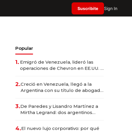
Suscribite
Sign In
Popular
1.
Emigró de Venezuela, lideró las
operaciones de Chevron en EE.UU. y
hoy es la única mujer CEO en Vaca
Muerta
2.
Creció en Venezuela, llegó a la
Argentina con su título de abogado
y construyó un imperio
gastronómico que revoluciona las
3.
De Paredes y Lisandro Martínez a
marcas "fast premium"
Mirtha Legrand: dos argentinos
impulsan el negocio del wellness
deportivo y el cuidado corporal
4.
El nuevo lujo corporativo: por qué