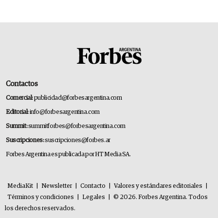
Contactos
Comercial:
publicidad@forbesargentina.com
Editorial:
info@forbesargentina.com
Summit:
summitforbes@forbesargentina.com
Suscripciones:
suscripciones@forbes.ar
Forbes Argentina es publicada por HT Media SA.
MediaKit
|
Newsletter
|
Contacto
|
Valores y estándares editoriales
|
Términos y condiciones
|
Legales
|
© 2026. Forbes Argentina. Todos
los derechos reservados.