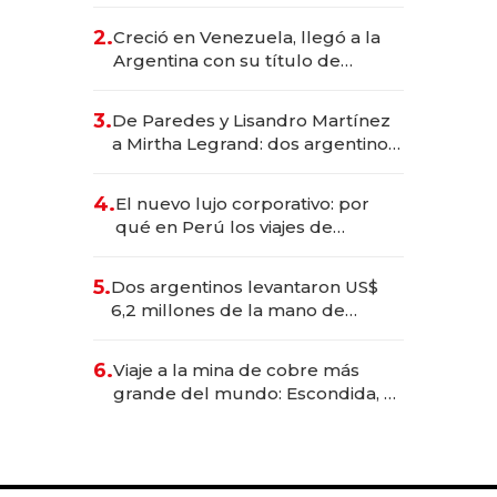
EE.UU. y hoy es la única mujer
CEO en Vaca Muerta
2.
Creció en Venezuela, llegó a la
Argentina con su título de
abogado y construyó un imperio
gastronómico que revoluciona
3.
De Paredes y Lisandro Martínez
las marcas "fast premium"
a Mirtha Legrand: dos argentinos
impulsan el negocio del wellness
deportivo y el cuidado corporal
4.
El nuevo lujo corporativo: por
qué en Perú los viajes de
negocios dejan de ser reuniones
para convertirse en experiencias
5.
Dos argentinos levantaron US$
transformadoras
6,2 millones de la mano de
Rauch, Englebienne y Woloski
6.
Viaje a la mina de cobre más
grande del mundo: Escondida, el
gigante chileno que exporta US$
14.000 millones anuales