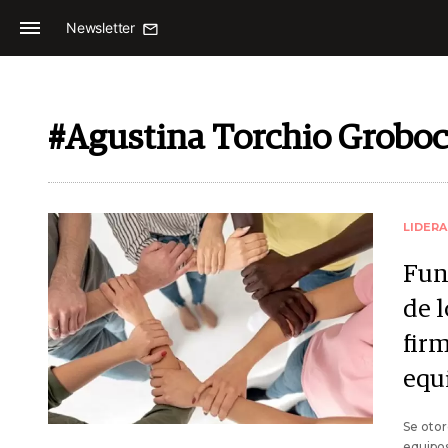
Newsletter
#Agustina Torchio Groboc
LIDER
Fun
de 
firm
equ
Se otor
equipos