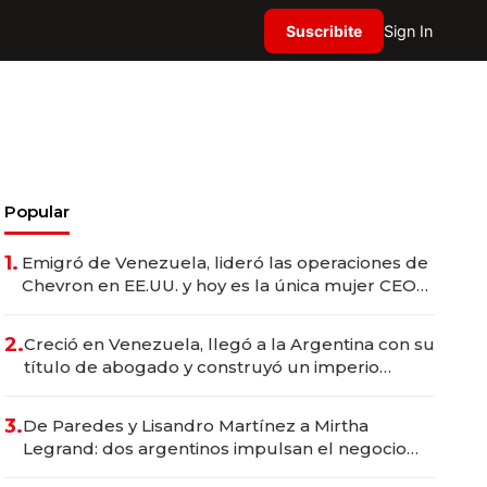
Suscribite
Sign In
Popular
1.
Emigró de Venezuela, lideró las operaciones de
Chevron en EE.UU. y hoy es la única mujer CEO
en Vaca Muerta
2.
Creció en Venezuela, llegó a la Argentina con su
título de abogado y construyó un imperio
gastronómico que revoluciona las marcas "fast
premium"
3.
De Paredes y Lisandro Martínez a Mirtha
Legrand: dos argentinos impulsan el negocio
del wellness deportivo y el cuidado corporal