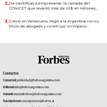
2.
De científicas a empresarias: la camada del
CONICET que levantó más de US$ 40 millones
para fundar startups biotech
3.
Creció en Venezuela, llegó a la Argentina con su
título de abogado y construyó un imperio
gastronómico que revoluciona las marcas "fast
premium"
Contactos
Comercial:
publicidad@forbesargentina.com
Editorial:
info@forbesargentina.com
Summit:
summitforbes@forbesargentina.com
Suscripciones:
suscripciones@forbes.ar