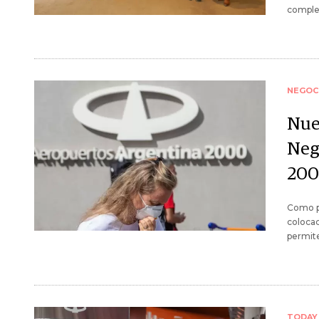
complet
NEGOC
Nue
Neg
200
Como p
colocac
permite
TODAY