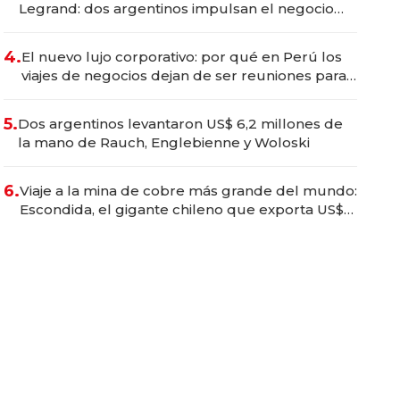
Legrand: dos argentinos impulsan el negocio
del wellness deportivo y el cuidado corporal
4.
El nuevo lujo corporativo: por qué en Perú los
viajes de negocios dejan de ser reuniones para
convertirse en experiencias transformadoras
5.
Dos argentinos levantaron US$ 6,2 millones de
la mano de Rauch, Englebienne y Woloski
6.
Viaje a la mina de cobre más grande del mundo:
Escondida, el gigante chileno que exporta US$
14.000 millones anuales