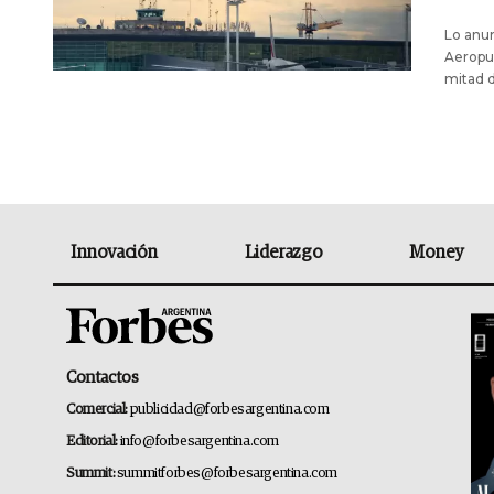
Lo anun
Aeropue
mitad d
Innovación
Liderazgo
Money
Contactos
Comercial:
publicidad@forbesargentina.com
Editorial:
info@forbesargentina.com
Summit:
summitforbes@forbesargentina.com