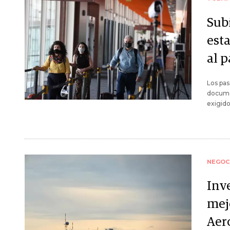
Sub
est
al p
Los pas
docume
exigido
NEGOC
Inv
mej
Aer