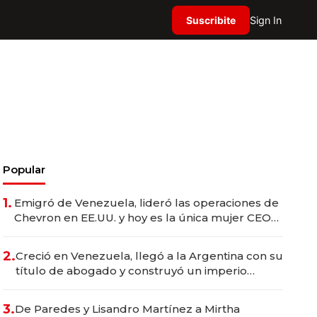
Suscribite
Sign In
Popular
1.
Emigró de Venezuela, lideró las operaciones de
Chevron en EE.UU. y hoy es la única mujer CEO
en Vaca Muerta
2.
Creció en Venezuela, llegó a la Argentina con su
título de abogado y construyó un imperio
gastronómico que revoluciona las marcas "fast
premium"
3.
De Paredes y Lisandro Martínez a Mirtha