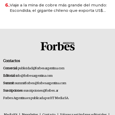
6.
Viaje a la mina de cobre más grande del mundo:
Escondida, el gigante chileno que exporta US$
14.000 millones anuales
Contactos
Comercial:
publicidad@forbesargentina.com
Editorial:
info@forbesargentina.com
Summit:
summitforbes@forbesargentina.com
Suscripciones:
suscripciones@forbes.ar
Forbes Argentina es publicada por HT Media SA.
MediaKit
|
Newsletter
|
Contacto
|
Valores y estándares editoriales
|