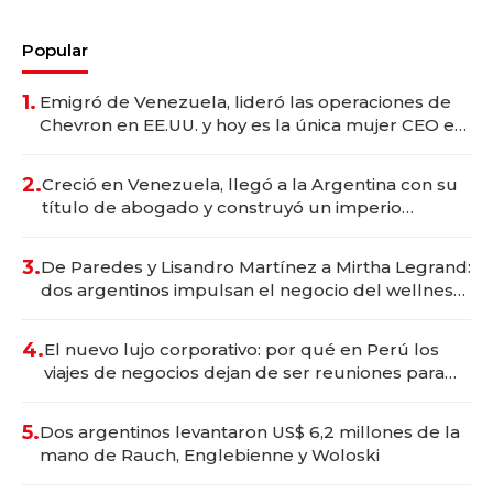
Popular
1.
Emigró de Venezuela, lideró las operaciones de
Chevron en EE.UU. y hoy es la única mujer CEO en
Vaca Muerta
2.
Creció en Venezuela, llegó a la Argentina con su
título de abogado y construyó un imperio
gastronómico que revoluciona las marcas "fast
premium"
3.
De Paredes y Lisandro Martínez a Mirtha Legrand:
dos argentinos impulsan el negocio del wellness
deportivo y el cuidado corporal
4.
El nuevo lujo corporativo: por qué en Perú los
viajes de negocios dejan de ser reuniones para
convertirse en experiencias transformadoras
5.
Dos argentinos levantaron US$ 6,2 millones de la
mano de Rauch, Englebienne y Woloski