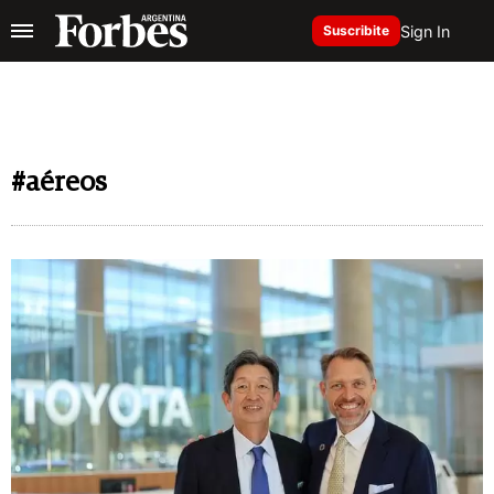
Sign In
Suscribite
#aéreos