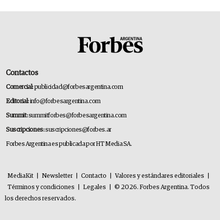
Contactos
Comercial:
publicidad@forbesargentina.com
Editorial:
info@forbesargentina.com
Summit:
summitforbes@forbesargentina.com
Suscripciones:
suscripciones@forbes.ar
Forbes Argentina es publicada por HT Media SA.
MediaKit
|
Newsletter
|
Contacto
|
Valores y estándares editoriales
|
Términos y condiciones
|
Legales
|
© 2026. Forbes Argentina. Todos
los derechos reservados.