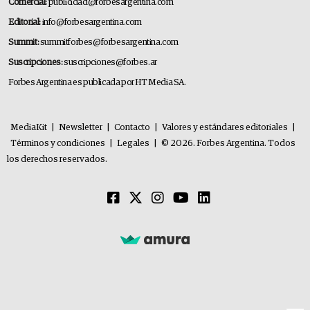
Comercial:
publicidad@forbesargentina.com
Editorial:
info@forbesargentina.com
Summit:
summitforbes@forbesargentina.com
Suscripciones:
suscripciones@forbes.ar
Forbes Argentina es publicada por HT Media SA.
MediaKit
|
Newsletter
|
Contacto
|
Valores y estándares editoriales
|
Términos y condiciones
|
Legales
|
© 2026. Forbes Argentina. Todos
los derechos reservados.