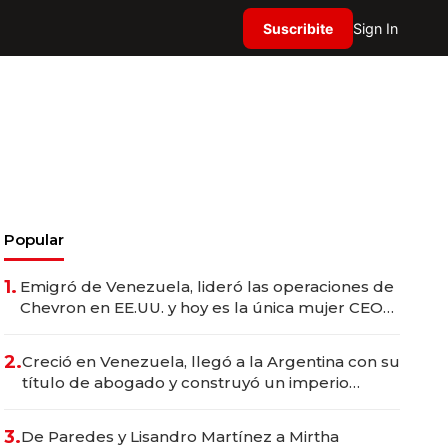
Suscribite
Sign In
Popular
1.
Emigró de Venezuela, lideró las operaciones de
Chevron en EE.UU. y hoy es la única mujer CEO
en Vaca Muerta
2.
Creció en Venezuela, llegó a la Argentina con su
título de abogado y construyó un imperio
gastronómico que revoluciona las marcas "fast
premium"
3.
De Paredes y Lisandro Martínez a Mirtha