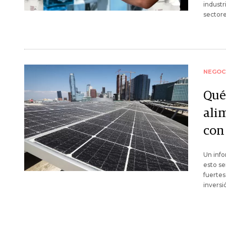
industr
sectore
NEGOC
Qué
ali
con
Un inf
esto se
fuertes
inversi