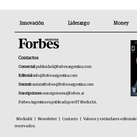
Innovación
Liderazgo
Money
Contactos
Comercial:
publicidad@forbesargentina.com
Editorial:
info@forbesargentina.com
Summit:
summitforbes@forbesargentina.com
Suscripciones:
suscripciones@forbes.ar
Forbes Argentina es publicada por HT Media SA.
MediaKit
|
Newsletter
|
Contacto
|
Valores y estándares editorial
reservados.