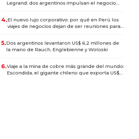
Legrand: dos argentinos impulsan el negocio
del wellness deportivo y el cuidado corporal
4.
El nuevo lujo corporativo: por qué en Perú los
viajes de negocios dejan de ser reuniones para
convertirse en experiencias transformadoras
5.
Dos argentinos levantaron US$ 6,2 millones de
la mano de Rauch, Englebienne y Woloski
6.
Viaje a la mina de cobre más grande del mundo:
Escondida, el gigante chileno que exporta US$
14.000 millones anuales