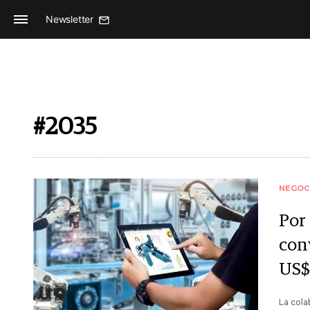
Newsletter
#2035
NEGOC
Por 
con
US$ 
La col