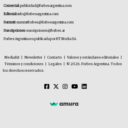
Comercial:
publicidad@forbesargentina.com
Editorial:
info@forbesargentina.com
Summit:
summitforbes@forbesargentina.com
Suscripciones:
suscripciones@forbes.ar
Forbes Argentina es publicada por HT Media SA.
MediaKit
|
Newsletter
|
Contacto
|
Valores y estándares editoriales
|
Términos y condiciones
|
Legales
|
© 2026. Forbes Argentina. Todos
los derechos reservados.