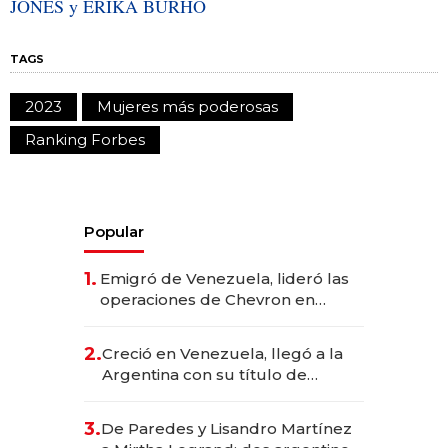
JONES y ERIKA BURHO
TAGS
2023
Mujeres más poderosas
Ranking Forbes
Popular
1.
Emigró de Venezuela, lideró las
operaciones de Chevron en
EE.UU. y hoy es la única mujer
CEO en Vaca Muerta
2.
Creció en Venezuela, llegó a la
Argentina con su título de
abogado y construyó un imperio
gastronómico que revoluciona
3.
De Paredes y Lisandro Martínez
las marcas "fast premium"