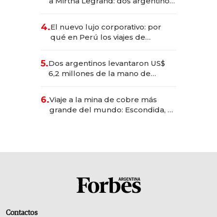
a Mirtha Legrand: dos argentinos
impulsan el negocio del wellness
deportivo y el cuidado corporal
4.
El nuevo lujo corporativo: por
qué en Perú los viajes de
negocios dejan de ser reuniones
para convertirse en experiencias
5.
Dos argentinos levantaron US$
transformadoras
6,2 millones de la mano de
Rauch, Englebienne y Woloski
6.
Viaje a la mina de cobre más
grande del mundo: Escondida, el
gigante chileno que exporta US$
14.000 millones anuales
Contactos