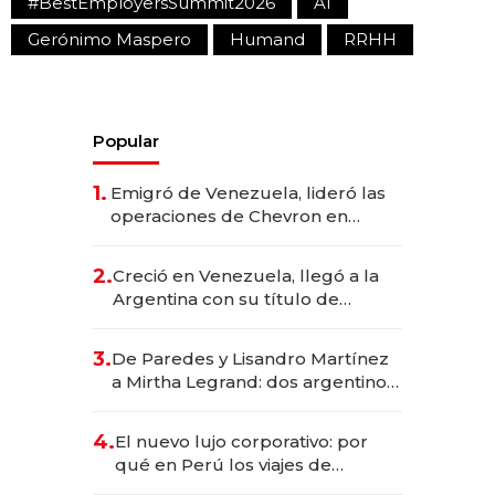
#BestEmployersSummit2026
AI
Gerónimo Maspero
Humand
RRHH
Popular
1.
Emigró de Venezuela, lideró las
operaciones de Chevron en
EE.UU. y hoy es la única mujer
CEO en Vaca Muerta
2.
Creció en Venezuela, llegó a la
Argentina con su título de
abogado y construyó un imperio
gastronómico que revoluciona
3.
De Paredes y Lisandro Martínez
las marcas "fast premium"
a Mirtha Legrand: dos argentinos
impulsan el negocio del wellness
deportivo y el cuidado corporal
4.
El nuevo lujo corporativo: por
qué en Perú los viajes de
negocios dejan de ser reuniones