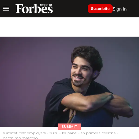
Sign In
Suscribite
SUMMIT
summit best employers - 2026 - 1er panel - en primera persona -
geronimo maspero