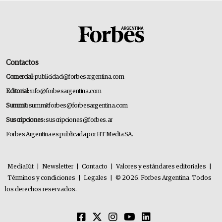
Contactos
Comercial:
publicidad@forbesargentina.com
Editorial:
info@forbesargentina.com
Summit:
summitforbes@forbesargentina.com
Suscripciones:
suscripciones@forbes.ar
Forbes Argentina es publicada por HT Media SA.
MediaKit
|
Newsletter
|
Contacto
|
Valores y estándares editoriales
|
Términos y condiciones
|
Legales
|
© 2026. Forbes Argentina. Todos
los derechos reservados.