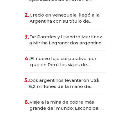
EE.UU. y hoy es la única mujer
CEO en Vaca Muerta
2.
Creció en Venezuela, llegó a la
Argentina con su título de
abogado y construyó un imperio
gastronómico que revoluciona
3.
De Paredes y Lisandro Martínez
las marcas "fast premium"
a Mirtha Legrand: dos argentinos
impulsan el negocio del wellness
deportivo y el cuidado corporal
4.
El nuevo lujo corporativo: por
qué en Perú los viajes de
negocios dejan de ser reuniones
para convertirse en experiencias
5.
Dos argentinos levantaron US$
transformadoras
6,2 millones de la mano de
Rauch, Englebienne y Woloski
6.
Viaje a la mina de cobre más
grande del mundo: Escondida, el
gigante chileno que exporta US$
14.000 millones anuales