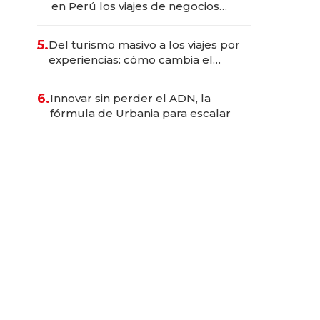
en Perú los viajes de negocios
dejan de ser reuniones para
convertirse en experiencias
5.
Del turismo masivo a los viajes por
transformadoras
experiencias: cómo cambia el
negocio de la asistencia al viajero
6.
Innovar sin perder el ADN, la
fórmula de Urbania para escalar