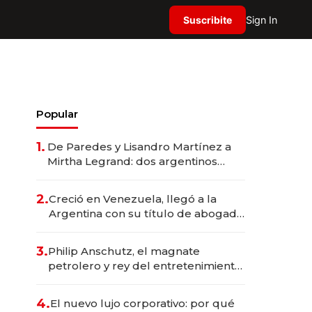
Suscribite
Sign In
Popular
1.
De Paredes y Lisandro Martínez a
Mirtha Legrand: dos argentinos
impulsan el negocio del wellness
deportivo y el cuidado corporal
2.
Creció en Venezuela, llegó a la
Argentina con su título de abogado
y construyó un imperio
gastronómico que revoluciona las
3.
Philip Anschutz, el magnate
marcas "fast premium"
petrolero y rey del entretenimiento
que va por la licitación de
Tecnópolis junto a Fénix
4.
El nuevo lujo corporativo: por qué