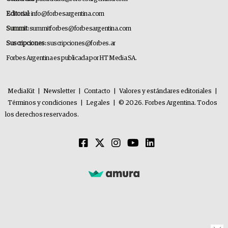
Editorial:
info@forbesargentina.com
Summit:
summitforbes@forbesargentina.com
Suscripciones:
suscripciones@forbes.ar
Forbes Argentina es publicada por HT Media SA.
MediaKit
|
Newsletter
|
Contacto
|
Valores y estándares editoriales
|
Términos y condiciones
|
Legales
|
© 2026. Forbes Argentina. Todos
los derechos reservados.