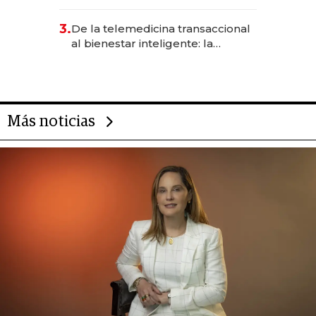
abogado y construyó un imperio
gastronómico que revoluciona
3.
De la telemedicina transaccional
las marcas "fast premium"
al bienestar inteligente: la
evolución de doc24 para
transformar a las organizaciones
Más noticias