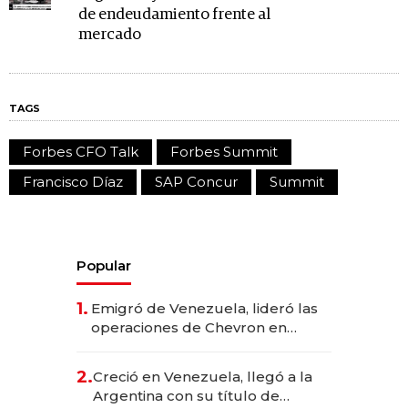
de endeudamiento frente al
mercado
TAGS
Forbes CFO Talk
Forbes Summit
Francisco Díaz
SAP Concur
Summit
Popular
1.
Emigró de Venezuela, lideró las
operaciones de Chevron en
EE.UU. y hoy es la única mujer
CEO en Vaca Muerta
2.
Creció en Venezuela, llegó a la
Argentina con su título de