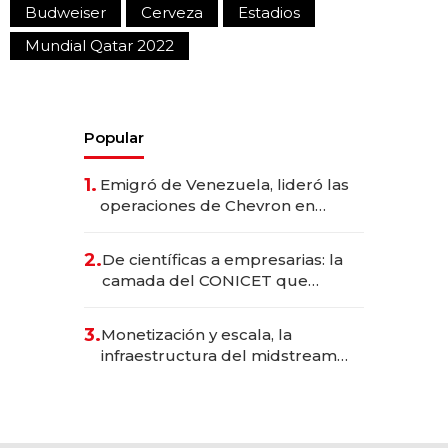
Budweiser
Cerveza
Estadios
Mundial Qatar 2022
Popular
1.
Emigró de Venezuela, lideró las
operaciones de Chevron en
EE.UU. y hoy es la única mujer
CEO en Vaca Muerta
2.
De científicas a empresarias: la
camada del CONICET que
levantó más de US$ 40 millones
para fundar startups biotech
3.
Monetización y escala, la
infraestructura del midstream
busca destrabar el potencial de
Vaca Muerta