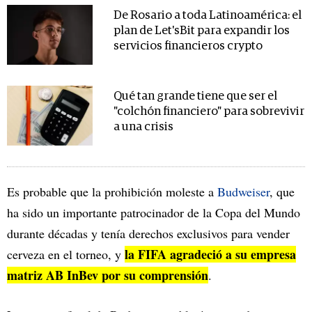
De Rosario a toda Latinoamérica: el
plan de Let'sBit para expandir los
servicios financieros crypto
Qué tan grande tiene que ser el
"colchón financiero" para sobrevivir
a una crisis
Es probable que la prohibición moleste a
Budweiser
, que
ha sido un importante patrocinador de la Copa del Mundo
durante décadas y tenía derechos exclusivos para vender
la FIFA agradeció a su empresa
cerveza en el torneo, y
matriz AB InBev por su comprensión
.