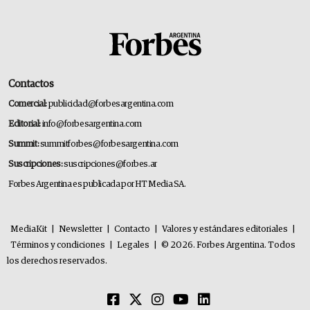
Contactos
Comercial:
publicidad@forbesargentina.com
Editorial:
info@forbesargentina.com
Summit:
summitforbes@forbesargentina.com
Suscripciones:
suscripciones@forbes.ar
Forbes Argentina es publicada por HT Media SA.
MediaKit
|
Newsletter
|
Contacto
|
Valores y estándares editoriales
|
Términos y condiciones
|
Legales
|
© 2026. Forbes Argentina. Todos
los derechos reservados.