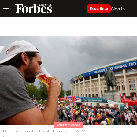
Sign In
Suscribite
QATAR 2022
No habrá alcohol en los estadios de Qatar 2022
.