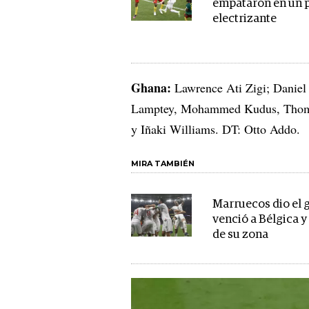
empataron en un 
electrizante
Ghana:
Lawrence Ati Zigi; Danie
Lamptey, Mohammed Kudus, Thomas
y Iñaki Williams. DT: Otto Addo.
MIRA TAMBIÉN
Marruecos dio el 
venció a Bélgica y 
de su zona