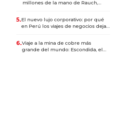
millones de la mano de Rauch,
Englebienne y Woloski
5.
El nuevo lujo corporativo: por qué
en Perú los viajes de negocios dejan
de ser reuniones para convertirse
en experiencias transformadoras
6.
Viaje a la mina de cobre más
grande del mundo: Escondida, el
gigante chileno que exporta US$
14.000 millones anuales