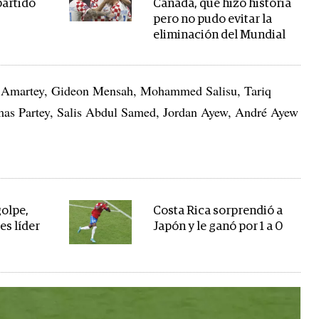
partido
Canadá, que hizo historia
pero no pudo evitar la
eliminación del Mundial
l Amartey, Gideon Mensah, Mohammed Salisu, Tariq
 Partey, Salis Abdul Samed, Jordan Ayew, André Ayew
golpe,
Costa Rica sorprendió a
es líder
Japón y le ganó por 1 a 0