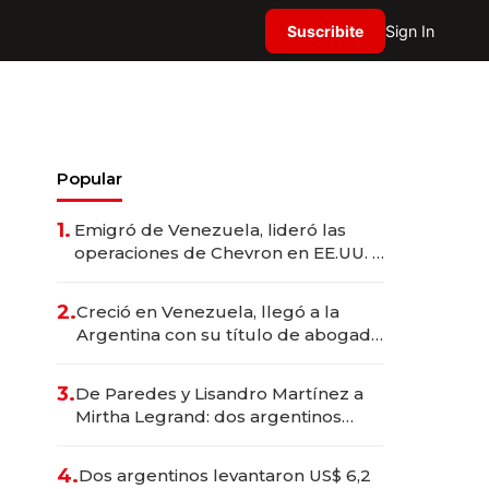
Suscribite
Sign In
Popular
1.
Emigró de Venezuela, lideró las
operaciones de Chevron en EE.UU. y
hoy es la única mujer CEO en Vaca
Muerta
2.
Creció en Venezuela, llegó a la
Argentina con su título de abogado
y construyó un imperio
gastronómico que revoluciona las
3.
De Paredes y Lisandro Martínez a
marcas "fast premium"
Mirtha Legrand: dos argentinos
impulsan el negocio del wellness
deportivo y el cuidado corporal
4.
Dos argentinos levantaron US$ 6,2