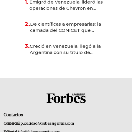
1.
Emigró de Venezuela, lideró las
operaciones de Chevron en
EE.UU. y hoy es la única mujer
CEO en Vaca Muerta
2.
De científicas a empresarias: la
camada del CONICET que
levantó más de US$ 40 millones
para fundar startups biotech
3.
Creció en Venezuela, llegó a la
Argentina con su título de
abogado y construyó un imperio
gastronómico que revoluciona
las marcas "fast premium"
Contactos
Comercial:
publicidad@forbesargentina.com